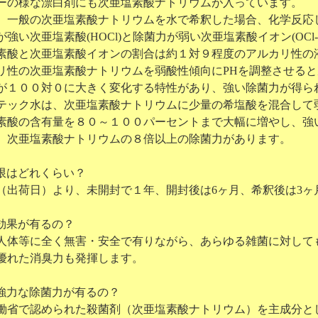
ーの様な漂白剤にも次亜塩素酸ナトリウムが入っています。
般の次亜塩素酸ナトリウムを水で希釈した場合、化学反応
い次亜塩素酸(HOCl)と除菌力が弱い次亜塩素酸イオン(OCl-
と次亜塩素酸イオンの割合は約１対９程度のアルカリ性の
の次亜塩素酸ナトリウムを弱酸性傾向にPHを調整させると
００対０に大きく変化する特性があり、強い除菌力が得ら
ク水は、次亜塩素酸ナトリウムに少量の希塩酸を混合して弱
の含有量を８０～１００パーセントまで大幅に増やし、強い
亜塩素酸ナトリウムの８倍以上の除菌力があります。
限はどれくらい？
（出荷日）より、未開封で１年、開封後は6ヶ月、希釈後は3ヶ
効果が有るの？
人体等に全く無害・安全で有りながら、あらゆる雑菌に対して
れた消臭力も発揮します。
強力な除菌力が有るの？
働省で認められた殺菌剤（次亜塩素酸ナトリウム）を主成分と