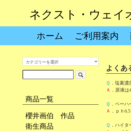
ネクスト・ウェイ
ホーム
ご利用案内
よくあ
Ｑ
．塩素濃
Ａ
．原液は
商品一覧
Ｑ
．ペーハ
Ａ
．ｐｈ6.
櫻井画伯 作品
Ｑ
．ハイタ
衛生商品