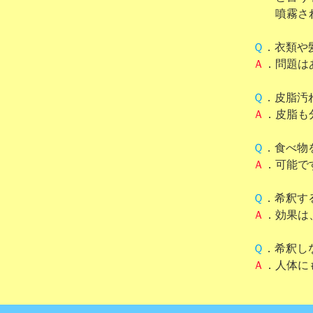
噴霧された
Ｑ
．衣類や
Ａ
．問題は
Ｑ
．皮脂汚
Ａ
．皮脂も
Ｑ
．食べ物
Ａ
．可能で
Ｑ
．希釈す
Ａ
．効果は
Ｑ
．希釈し
Ａ
．人体に