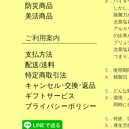
Ａ
．ハイタ
防災商品
しかし、一
除菌力が強
美活商品
次亜塩素酸
アルカリ性
の比率が１
ご利用案内
プリュテッ
次亜塩素酸
支払方法
つまり、次
配送/送料
Ｑ
．使用期
特定商取引法
Ａ
．精製日
キャンセル･交換･返品
Ｑ
．どんな
ギフトサービス
Ａ
．環境・
同時に優
プライバシーポリシー
Ｑ
．何故、
Ａ
．厚生労