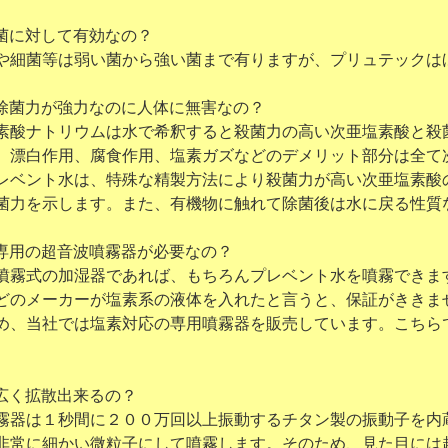
菌に対して有効なの？
や細菌等は弱い菌から強い菌まで有りますが、プリュテックは
除菌力が強力なのに人体に無害なの？
素酸ナトリウムは水で希釈すると殺菌力の高い次亜塩素酸と殺
白作用、腐食作用、塩素ガズなどのデメリット部分は全て次
ント水は、特殊な精製方法により殺菌力が高い次亜塩素酸の
を示します。また、有機物に触れて除菌後は水に戻る性質
専用の超音波噴霧器が必要なの？
噴霧式の加湿器であれば、もちろんプレベント水を噴霧できま
メーカーが塩素系の液体を入れたと言うと、保証がききま
当社では塩素対応の専用噴霧器を販売しています。こちらで
広く拡散出来るの？
霧器は１秒間に２００万回以上振動するチタン製の振動子を内
に細かい微粒子にして噴霧します。そのため、見た目には超