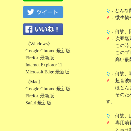
Ｑ
．どんな
Ａ
．微生物
Ｑ
．何故、
Ａ
．次亜塩
《Windows》
この時、漂
Google Chrome 最新版
このプレベ
Firefox 最新版
高い殺菌力
Internet Explorer 11
Microsoft Edge 最新版
Ｑ
．何故、
Ａ
．超音波
《Mac》
ほとんどの
Google Chrome 最新版
そのため、
Firefox 最新版
す。
Safari 最新版
Ｑ
．何故、
Ａ
．専用噴
と言う非常