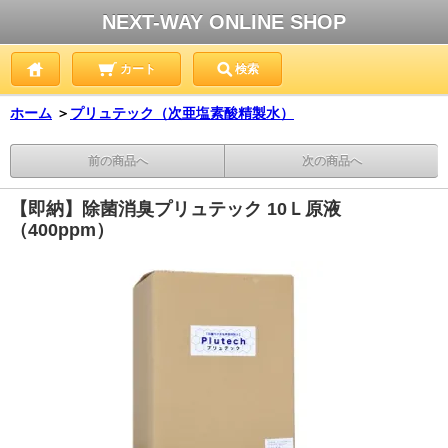
NEXT-WAY ONLINE SHOP
カート
検索
ホーム
＞
プリュテック（次亜塩素酸精製水）
前の商品へ
次の商品へ
【即納】除菌消臭プリュテック 10Ｌ原液
（400ppm）