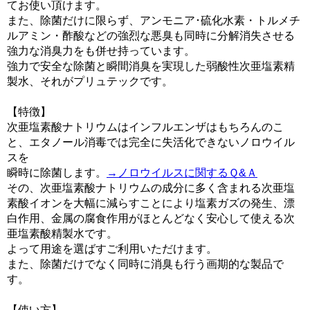
てお使い頂けます。
また、除菌だけに限らず、アンモニア･硫化水素・トルメチ
ルアミン・酢酸などの強烈な悪臭も同時に分解消失させる
強力な消臭力をも併せ持っています。
強力で安全な除菌と瞬間消臭を実現した弱酸性次亜塩素精
製水、それがプリュテックです。
【特徴】
次亜塩素酸ナトリウムはインフルエンザはもちろんのこ
と、エタノール消毒では完全に失活化できないノロウイル
スを
瞬時に除菌します。
→ノロウイルスに関するＱ&Ａ
その、次亜塩素酸ナトリウムの成分に多く含まれる次亜塩
素酸イオンを大幅に減らすことにより塩素ガズの発生、漂
白作用、金属の腐食作用がほとんどなく安心して使える次
亜塩素酸精製水です。
よって用途を選ばすご利用いただけます。
また、除菌だけでなく同時に消臭も行う画期的な製品で
す。
【使い方】