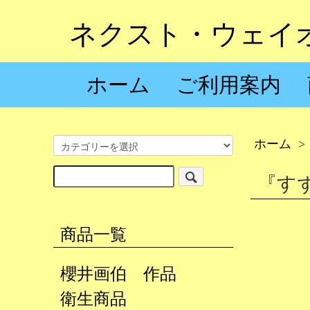
ネクスト・ウェイ
ホーム
ご利用案内
ホーム
>
『す
商品一覧
櫻井画伯 作品
衛生商品