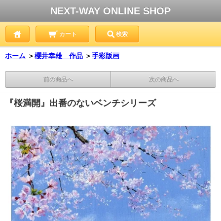
NEXT-WAY ONLINE SHOP
カート
検索
ホーム
＞
櫻井幸雄 作品
＞
手彩版画
前の商品へ
次の商品へ
『桜満開』出番のないベンチシリーズ